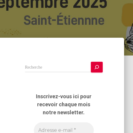
R
e
c
h
e
Inscrivez-vous ici pour
r
recevoir chaque mois
c
h
notre newsletter.
e
r