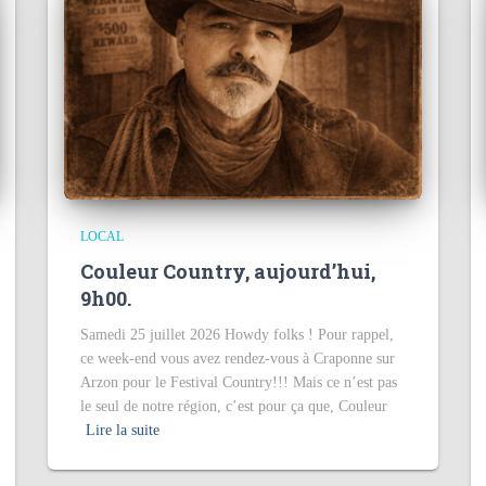
LOCAL
Couleur Country, aujourd’hui,
9h00.
Samedi 25 juillet 2026 Howdy folks ! Pour rappel,
ce week-end vous avez rendez-vous à Craponne sur
Arzon pour le Festival Country!!! Mais ce n’est pas
le seul de notre région, c’est pour ça que, Couleur
Lire la suite