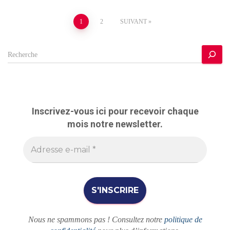
Pagination
1
2
SUIVANT
des
R
e
publications
c
h
e
r
Inscrivez-vous ici pour recevoir chaque
c
mois notre newsletter.
h
e
r
Nous ne spammons pas ! Consultez notre
politique de