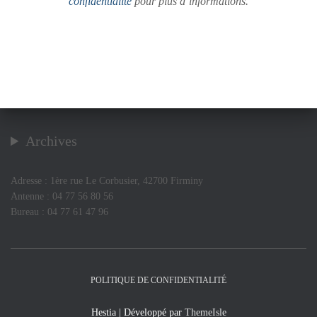
confidentialité
pour plus d’informations.
Archives
Adresse : 1ère rue Le Corbusier, 42700 Firminy
Antenne : 04 77 56 80 56
Bureau : 04 77 61 47 96
POLITIQUE DE CONFIDENTIALITÉ
Hestia | Développé par
ThemeIsle