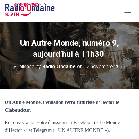
O
U
V
R
I
Un Autre Monde, numéro 9,
R
/
aujourd’hui à 11h30.
F
E
Published by
Radio Ondaine
on
12 novembre 2025
R
M
E
R
L
A
Un Autre Monde
,
l’émission retro-futuriste d’Hector le
N
Clabaudeur
.
A
V
I
Retrouvez aussi votre émission sur Facebook (« Le Monde
G
d’Hector ») et Telegram (« UN AUTRE MONDE »).
A