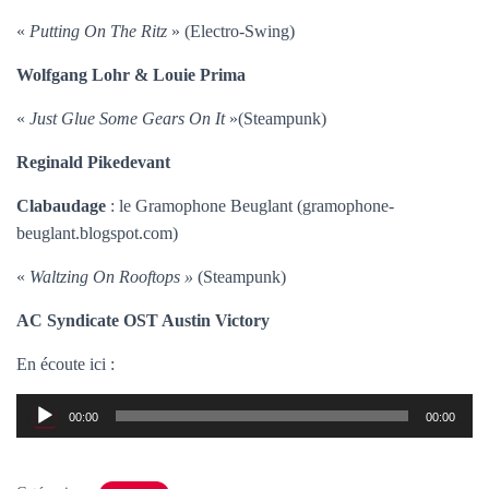
«
Putting On The Ritz
» (Electro-Swing)
Wolfgang Lohr & Louie Prima
«
Just Glue Some Gears On It
»(Steampunk)
Reginald Pikedevant
Clabaudage
: le Gramophone Beuglant (gramophone-
beuglant.blogspot.com)
«
Waltzing On Rooftops »
(Steampunk)
AC Syndicate OST Austin Victory
En écoute ici :
Lecteur
00:00
00:00
audio