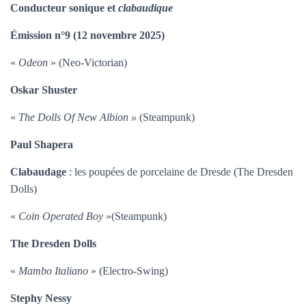
T
Conducteur sonique et
clabaudique
I
O
Émission n°9 (12 novembre 2025)
N
«
Odeon
» (Neo-Victorian)
Oskar Shuster
«
The Dolls Of New Albion »
(Steampunk)
Paul Shapera
Clabaudage
: les poupées de porcelaine de Dresde (The Dresden
Dolls)
«
Coin Operated Boy
»(Steampunk)
The Dresden Dolls
«
Mambo Italiano
» (Electro-Swing)
Stephy Nessy