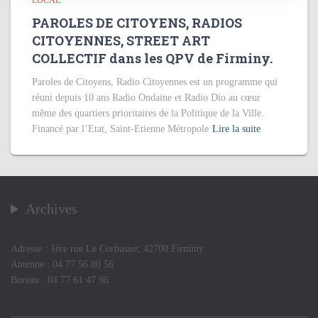
LOCAL
PAROLES DE CITOYENS, RADIOS
CITOYENNES, STREET ART
COLLECTIF dans les QPV de Firminy.
Paroles de Citoyens, Radio Citoyennes est un programme qui
réuni depuis 10 ans Radio Ondaine et Radio Dio au cœur
même des quartiers prioritaires de la Politique de la Ville.
Financé par l’Etat, Saint-Etienne Métropole
Lire la suite
Archives
Adresse : 1ère rue Le Corbusier, 42700 Firminy
Antenne : 04 77 56 80 56
Bureau : 04 77 61 47 96