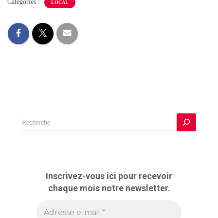
Catégories :
LOCAL
R
e
c
h
e
r
Inscrivez-vous ici pour recevoir
c
chaque mois notre newsletter.
h
e
r