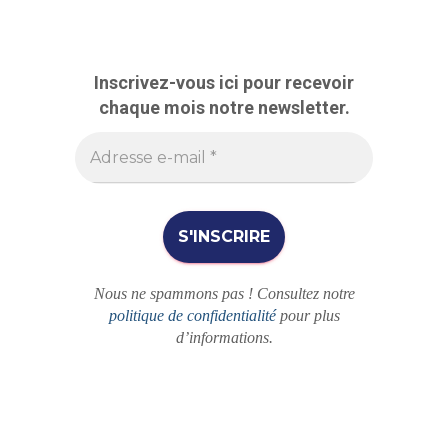
c
h
e
r
Inscrivez-vous ici pour recevoir
c
chaque mois notre newsletter.
h
e
r
Nous ne spammons pas ! Consultez notre
politique de confidentialité
pour plus
d’informations.