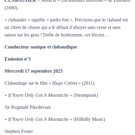
CLABAUDER
– Selon le « Dictionnaire universel » de Furetière
T
I
(1690),
O
N
« clabauder » signifie « parler fort ». Précisons que le clabaud est
un chien de chasse qui a le défaut d’aboyer sans cesse et sans
raison sur les gens ! Drôle de bonhomme, cet Hector…
Conducteur sonique et clabaudique
Émission n°1
Mercredi 17 septembre 2025
Clabaudage sur le film «
Hugo Cabret
» (2011)
«
If Youve Only Got A Moustache
» (Steampunk)
Sir Reginald Pikedevant
«
If Youve Only Got A Moustache
» (Hillbilly Music)
Stephen Foster