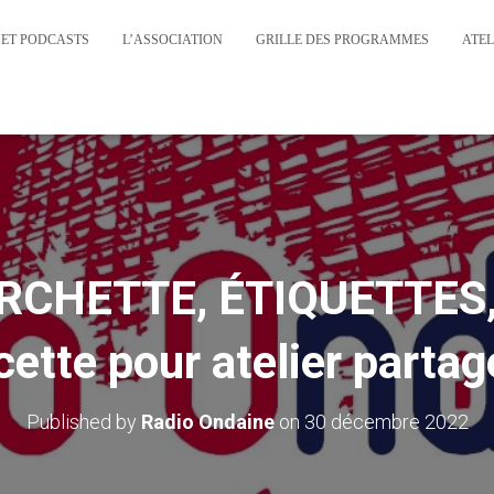
 ET PODCASTS
L’ASSOCIATION
GRILLE DES PROGRAMMES
ATEL
RCHETTE, ÉTIQUETTES, 
cette pour atelier parta
Published by
Radio Ondaine
on
30 décembre 2022