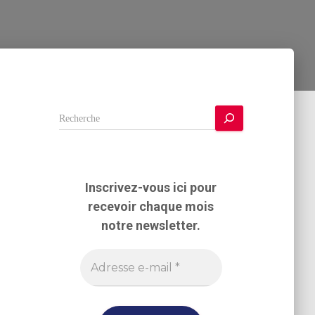
R
e
c
h
e
Inscrivez-vous ici pour
r
recevoir chaque mois
c
h
notre newsletter.
e
r