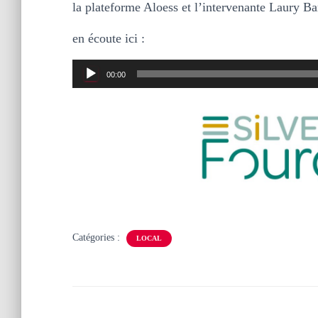
la plateforme Aloess et l’intervenante Laury Ba
en écoute ici :
Lecteur
00:00
audio
Catégories :
LOCAL