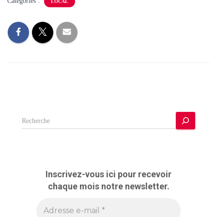
Catégories :
LOCAL
R
e
c
h
e
r
Inscrivez-vous ici pour recevoir
c
chaque mois notre newsletter.
h
e
r