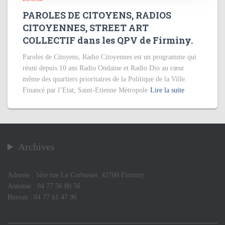
PAROLES DE CITOYENS, RADIOS
CITOYENNES, STREET ART
COLLECTIF dans les QPV de Firminy.
Paroles de Citoyens, Radio Citoyennes est un programme qui
réuni depuis 10 ans Radio Ondaine et Radio Dio au cœur
même des quartiers prioritaires de la Politique de la Ville.
Financé par l’Etat, Saint-Etienne Métropole
Lire la suite
Archives
Adresse : 1ère rue Le Corbusier, 42700 Firminy
Antenne : 04 77 56 80 56
Bureau : 04 77 61 47 96