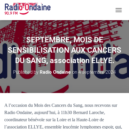
O
U
V
R
I
SEPTEMBRE, MOIS DE
R
/
SENSIBILISATION AUX CANCERS
F
DU SANG, association ELLYE.
E
R
M
Published by
Radio Ondaine
on
4 septembre 2024
E
R
L
A
N
A
A l’occasion du Mois des Cancers du Sang, nous recevons sur
V
Radio Ondaine, aujourd’hui, à 11h30 Bernard Laroche,
I
G
coordinateur bénévole sur la Loire et la Haute-Loire de
A
l’association ELLYE, ensemble leucémie lymphomes espoir, qui,