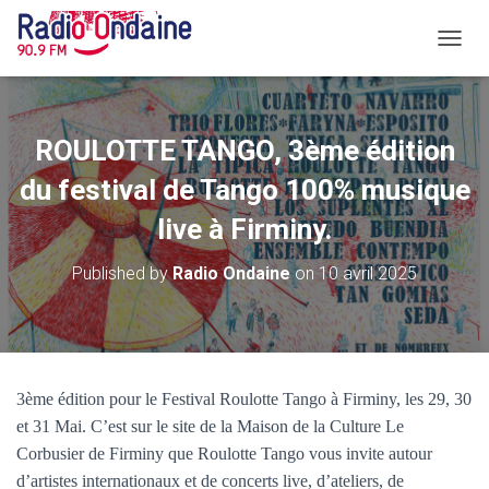
O
U
V
R
I
ROULOTTE TANGO, 3ème édition
R
/
du festival de Tango 100% musique
F
live à Firminy.
E
R
M
Published by
Radio Ondaine
on
10 avril 2025
E
R
L
A
N
A
3ème édition pour le Festival Roulotte Tango à Firminy, les 29, 30
V
et 31 Mai. C’est sur le site de la Maison de la Culture Le
I
G
Corbusier de Firminy que Roulotte Tango vous invite autour
A
d’artistes internationaux et de concerts live, d’ateliers, de