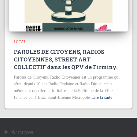
LOCAL
PAROLES DE CITOYENS, RADIOS
CITOYENNES, STREET ART
COLLECTIF dans les QPV de Firminy.
Paroles de Citoyens, Radio Citoyennes est un programme qui
réuni depuis 10 ans Radio Ondaine et Radio Dio au cœur
même des quartiers prioritaires de la Politique de la Ville.
Financé par l’Etat, Saint-Etienne Métropole
Lire la suite
Archives