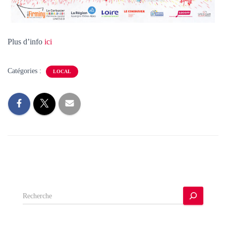
Plus d’info
ici
Catégories :
LOCAL
R
e
c
h