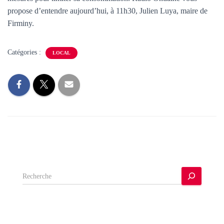
T
propose d’entendre aujourd’hui, à 11h30, Julien Luya, maire de
I
O
Firminy.
N
Catégories :
LOCAL
R
e
c
h
e