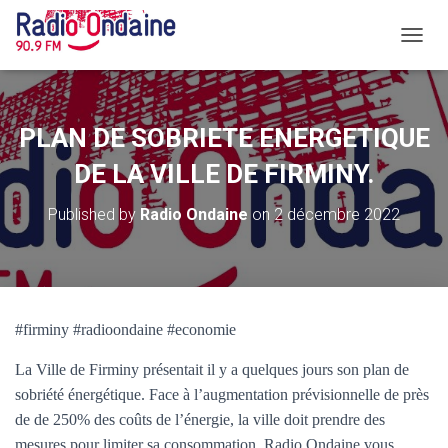
O
U
V
R
I
PLAN DE SOBRIETE ENERGETIQUE
R
/
DE LA VILLE DE FIRMINY.
F
E
Published by
Radio Ondaine
on
2 décembre 2022
R
M
E
R
L
A
#firminy #radioondaine #economie
N
A
La Ville de Firminy présentait il y a quelques jours son plan de
V
I
sobriété énergétique. Face à l’augmentation prévisionnelle de près
G
de de 250% des coûts de l’énergie, la ville doit prendre des
A
mesures pour limiter sa consommation. Radio Ondaine vous