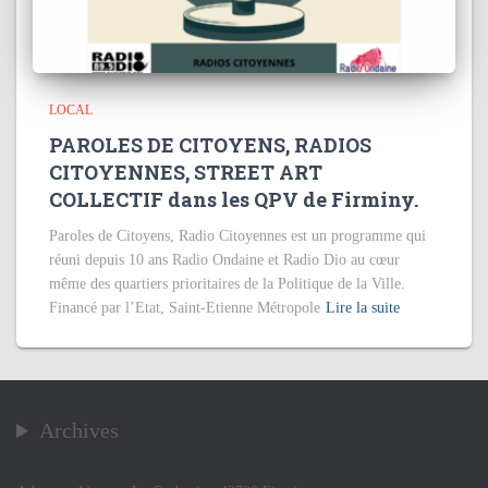
LOCAL
PAROLES DE CITOYENS, RADIOS
CITOYENNES, STREET ART
COLLECTIF dans les QPV de Firminy.
Paroles de Citoyens, Radio Citoyennes est un programme qui
réuni depuis 10 ans Radio Ondaine et Radio Dio au cœur
même des quartiers prioritaires de la Politique de la Ville.
Financé par l’Etat, Saint-Etienne Métropole
Lire la suite
Archives