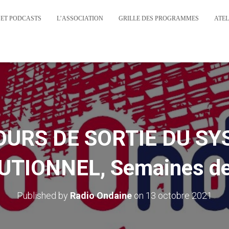
 ET PODCASTS
L’ASSOCIATION
GRILLE DES PROGRAMMES
ATEL
URS DE SORTIE DU S
TIONNEL, Semaines de l
Published by
Radio Ondaine
on
13 octobre 2021