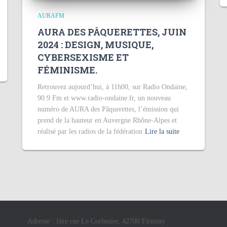
AURAFM
AURA DES PÂQUERETTES, JUIN
2024 : DESIGN, MUSIQUE,
CYBERSEXISME ET
FÉMINISME.
Retrouvez aujourd’hui, à 11h00, sur Radio Ondaine,
90.9 Fm et www.radio-ondaine.fr, un nouveau
numéro de AURA des Pâquerettes, l’émission qui
prend de la hauteur en Auvergne Rhône-Alpes et
réalisé par les radios de la fédération
Lire la suite
Adresse : 1ère rue Le Corbusier, 42700 Firminy