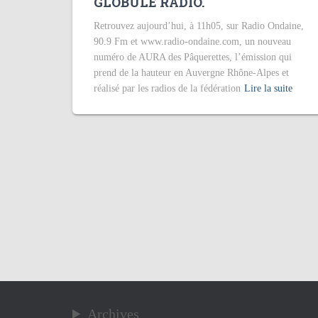
GLOBULE RADIO.
Retrouvez aujourd’hui, à 11h05, sur Radio Ondaine,
90.9 Fm et www.radio-ondaine.com, un nouveau
numéro de AURA des Pâquerettes, l’émission qui
prend de la hauteur en Auvergne Rhône-Alpes et
réalisé par les radios de la fédération
Lire la suite
Archives