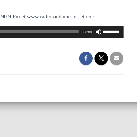
90.9 Fm et www.radio-ondaine.fr , et ici :
Utilisez
00:00
les
flèches
haut/bas
pour
augmenter
ou
diminuer
le
volume.