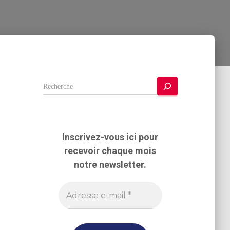
R
e
c
h
e
Inscrivez-vous ici pour
r
recevoir chaque mois
c
h
notre newsletter.
e
r