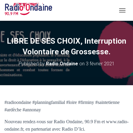
O
U
V
R
I
LIBRE DE SES CHOIX, Interruption
R
/
Volontaire de Grossesse.
F
E
Published by
Radio Ondaine
on
3 février 2021
R
M
E
R
L
A
N
#radioondaine #planningfamilial #loire #firminy #saintetienne
A
#ardèche #annonay
V
I
Nouveau rendez-vous sur Radio Ondaine, 90.9 Fm et www.radio-
G
A
ondaine.fr, en partenariat avec Radio D’Ici.