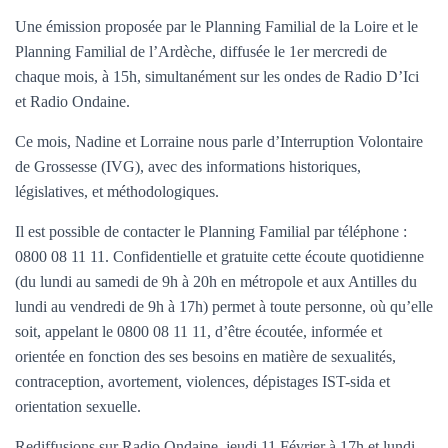
T
I
Une émission proposée par le Planning Familial de la Loire et le
O
Planning Familial de l’Ardèche, diffusée le 1er mercredi de
N
chaque mois, à 15h, simultanément sur les ondes de Radio D’Ici
et Radio Ondaine.
Ce mois, Nadine et Lorraine nous parle d’Interruption Volontaire
de Grossesse (IVG), avec des informations historiques,
législatives, et méthodologiques.
Il est possible de contacter le Planning Familial par téléphone :
0800 08 11 11. Confidentielle et gratuite cette écoute quotidienne
(du lundi au samedi de 9h à 20h en métropole et aux Antilles du
lundi au vendredi de 9h à 17h) permet à toute personne, où qu’elle
soit, appelant le 0800 08 11 11, d’être écoutée, informée et
orientée en fonction des ses besoins en matière de sexualités,
contraception, avortement, violences, dépistages IST-sida et
orientation sexuelle.
Rediffusions sur Radio Ondaine, jeudi 11 Février à 17h et lundi