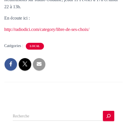
22 à 13h.
En écoute ici :
http://radiodici.com/category/libre-de-ses-choix/
Catégories :
LOCAL
R
e
c