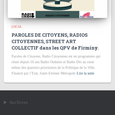
LOCAL
PAROLES DE CITOYENS, RADIOS
CITOYENNES, STREET ART
COLLECTIF dans les QPV de Firminy.
Paroles de Citoyens, Radio Citoyennes est un programme qui
réuni depuis 10 ans Radio Ondaine et Radio Dio au cœur
même des quartiers prioritaires de la Politique de la Ville.
Financé par l’Etat, Saint-Etienne Métropole
Lire la suite
Archives