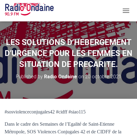
O
U
V
R
I
LES SOLUTIONS D’HEBERGEMENT
R
/
D’URGENCE POUR LES FEMMES EN
F
SITUATION DE PRECARITE.
E
R
M
Published by
Radio Ondaine
on
20 octobre 2021
E
R
L
A
N
A
#sosviolenceconjugales42 #cidff #siao115
V
I
Dans le cadre des Semaines de l’Egalité de Saint-Etienne
G
Métropole, SOS Violences Conjugales 42 et de CIDFF de la
A