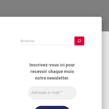
R
e
c
h
e
Inscrivez-vous ici pour
r
recevoir chaque mois
c
h
notre newsletter.
e
r