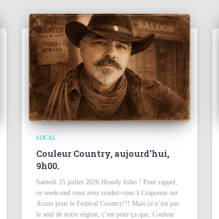
LOCAL
Couleur Country, aujourd’hui,
9h00.
Samedi 25 juillet 2026 Howdy folks ! Pour rappel,
ce week-end vous avez rendez-vous à Craponne sur
Arzon pour le Festival Country!!! Mais ce n’est pas
le seul de notre région, c’est pour ça que, Couleur