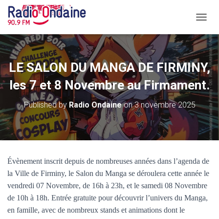
O
U
V
R
I
LE SALON DU MANGA DE FIRMINY,
R
/
les 7 et 8 Novembre au Firmament.
F
E
Published by
Radio Ondaine
on
3 novembre 2025
R
M
E
R
L
A
Évènement inscrit depuis de nombreuses années dans l’agenda de
N
la Ville de Firminy, le Salon du Manga se déroulera cette année le
A
V
vendredi 07 Novembre, de 16h à 23h, et le samedi 08 Novembre
I
de 10h à 18h. Entrée gratuite pour découvrir l’univers du Manga,
G
en famille, avec de nombreux stands et animations dont le
A