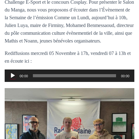
T
Challenge E-Sport et le concours Cosplay. Pour présenter le Salon
I
du Manga, nous vous proposons d’écouter dans l’Évènement de
O
la Semaine de l’émission Comme un Lundi, aujourd’hui à 10h,
N
Julien Luya, maire de Firminy, Mohamed Benmessaoud, directeur
du pôle communication culture évènementiel de la ville, ainsi que
Mathis et Noann, jeunes bénévoles organisateurs.
Rediffusions mercredi 05 Novembre à 17h, vendredi 07 à 13h et
en écoute ici :
Lecteur
00:00
00:00
audio