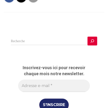
R
e
c
h
e
r
Inscrivez-vous ici pour recevoir
c
chaque mois notre newsletter.
h
e
r