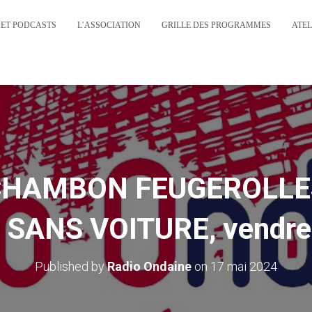
 ET PODCASTS
L’ASSOCIATION
GRILLE DES PROGRAMMES
ATEL
CHAMBON FEUGEROLLES 
SANS VOITURE, vendred
Published by
Radio Ondaine
on
17 mai 2024