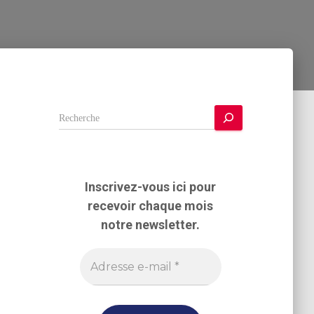
R
e
c
h
e
Inscrivez-vous ici pour
r
recevoir chaque mois
c
h
notre newsletter.
e
r