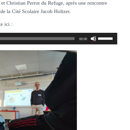
 et Christian Perrot du Refuge, après une rencontre
de la Cité Scolaire Jacob Holtzer.
 ici :
Utilisez
00:00
les
flèches
haut/bas
pour
augmenter
ou
diminuer
le
volume.