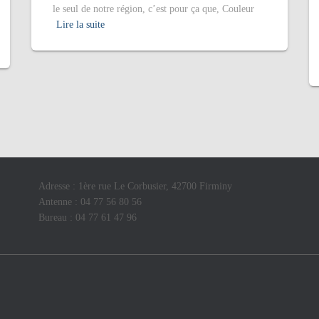
le seul de notre région, c’est pour ça que, Couleur
Lire la suite
Adresse : 1ère rue Le Corbusier, 42700 Firminy
Antenne : 04 77 56 80 56
Bureau : 04 77 61 47 96