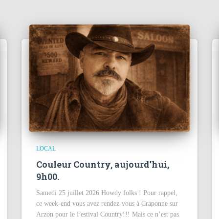
LOCAL
Couleur Country, aujourd’hui,
9h00.
Samedi 25 juillet 2026 Howdy folks ! Pour rappel,
ce week-end vous avez rendez-vous à Craponne sur
Arzon pour le Festival Country!!! Mais ce n’est pas