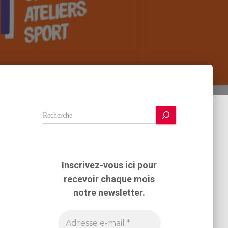
R
e
c
h
e
Inscrivez-vous ici pour
r
recevoir chaque mois
c
h
notre newsletter.
e
r