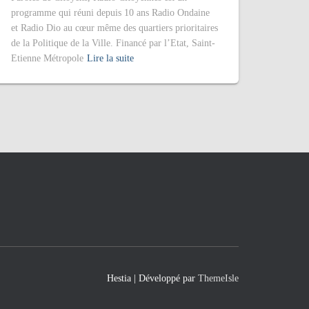
programme qui réuni depuis 10 ans Radio Ondaine
et Radio Dio au cœur même des quartiers prioritaires
de la Politique de la Ville. Financé par l’Etat, Saint-
Etienne Métropole
Lire la suite
Hestia | Développé par
ThemeIsle