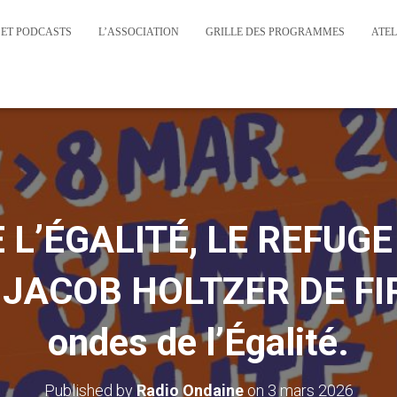
 ET PODCASTS
L’ASSOCIATION
GRILLE DES PROGRAMMES
ATEL
 L’ÉGALITÉ, LE REFUGE
JACOB HOLTZER DE FI
ondes de l’Égalité.
Published by
Radio Ondaine
on
3 mars 2026