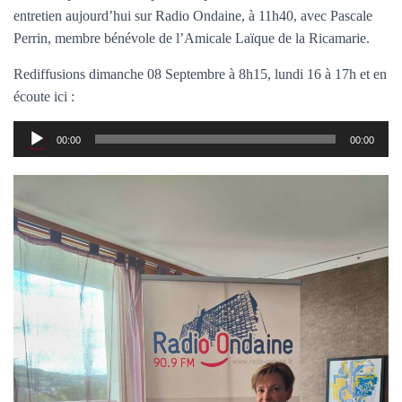
T
entretien aujourd’hui sur Radio Ondaine, à 11h40, avec Pascale
I
O
Perrin, membre bénévole de l’Amicale Laïque de la Ricamarie.
N
Rediffusions dimanche 08 Septembre à 8h15, lundi 16 à 17h et en
écoute ici :
Lecteur
00:00
00:00
audio