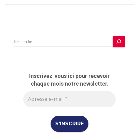
R
e
c
h
e
r
Inscrivez-vous ici pour recevoir
c
chaque mois notre newsletter.
h
e
r