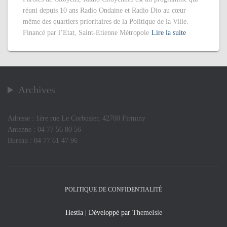
réuni depuis 10 ans Radio Ondaine et Radio Dio au cœur
même des quartiers prioritaires de la Politique de la Ville.
Financé par l’Etat, Saint-Etienne Métropole
Lire la suite
Archives
Adresse : 1ère rue Le Corbusier, 42700 Firminy
Antenne : 04 77 56 80 56
Bureau : 04 77 61 47 96
POLITIQUE DE CONFIDENTIALITÉ
Hestia | Développé par
ThemeIsle