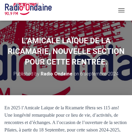
O
U
V
R
I
L’AMICALE LAÏQUE DE LA
R
/
RICAMARIE, NOUVELLE SECTION
F
POUR CETTE RENTRÉE.
E
R
M
Published by
Radio Ondaine
on
6 septembre 2024
E
R
L
A
N
A
En 2025 l’Amicale Laïque de la Ricamarie fêtera ses 115 ans!
V
Une longévité remarquable pour ce lieu de vie, d’activités, de
I
G
rencontres et d’échanges. A l’occasion de l’ouverture de la section
A
Pilates, à partir du 18 Septembre, pour cette saison 2024-2025,