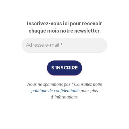
c
h
e
r
Inscrivez-vous ici pour recevoir
c
chaque mois notre newsletter.
h
e
r
Nous ne spammons pas ! Consultez notre
politique de confidentialité
pour plus
d’informations.