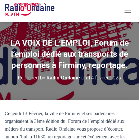
O
U
V
R
I
LA VOIX DE L’EMPLOI, Forum de
R
/
l’emploi dédié aux transports de
F
personnes à Firminy, reportage.
E
R
M
Published by
Radio Ondaine
on
14 février 2025
E
R
L
A
N
A
Ce jeudi 13 Février, la ville de Firminy et ses partenaires
V
organisaient la 3ème édition du Forum de l’emploi dédié aux
I
G
métiers du transport. Radio Ondaine vous propose d’écouter,
A
aujourd’hui, à 11h30, un reportage sur cet évènement avec les