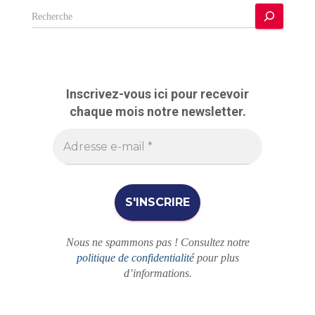
R
e
c
h
e
r
Inscrivez-vous ici pour recevoir
c
chaque mois notre newsletter.
h
e
r
Nous ne spammons pas ! Consultez notre
politique de confidentialité
pour plus
d’informations.