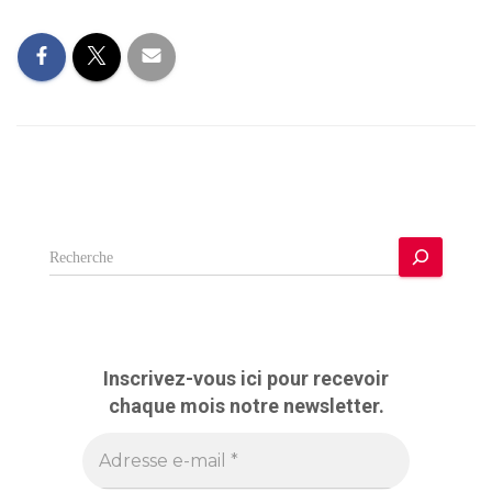
R
e
c
h
e
r
Inscrivez-vous ici pour recevoir
c
chaque mois notre newsletter.
h
e
r