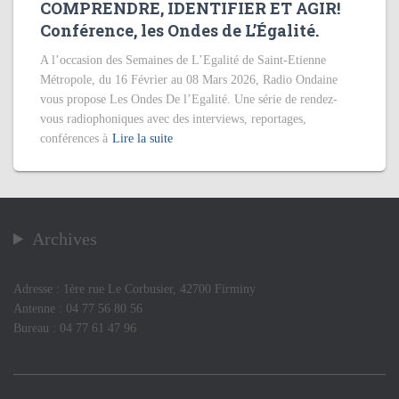
COMPRENDRE, IDENTIFIER ET AGIR!
Conférence, les Ondes de L’Égalité.
A l’occasion des Semaines de L’Egalité de Saint-Etienne
Métropole, du 16 Février au 08 Mars 2026, Radio Ondaine
vous propose Les Ondes De l’Egalité. Une série de rendez-
vous radiophoniques avec des interviews, reportages,
conférences à
Lire la suite
Archives
Adresse : 1ère rue Le Corbusier, 42700 Firminy
Antenne : 04 77 56 80 56
Bureau : 04 77 61 47 96