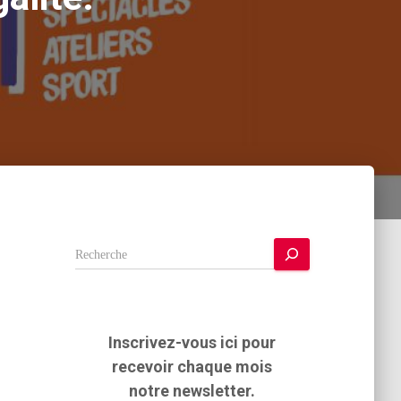
R
e
c
h
e
Inscrivez-vous ici pour
r
recevoir chaque mois
c
h
notre newsletter.