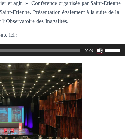
fier et agir! ». Conférence organisée par Saint-Etienne
aint-Etienne. Présentation également à la suite de la
 l’Observatoire des Inagalités.
te ici :
Utilisez
00:00
les
flèches
haut/bas
pour
augmenter
ou
diminuer
le
volume.