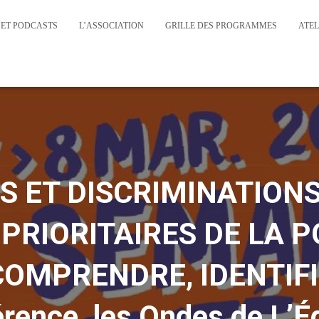
 ET PODCASTS
L’ASSOCIATION
GRILLE DES PROGRAMMES
ATEL
S ET DISCRIMINATION
PRIORITAIRES DE LA P
 COMPRENDRE, IDENTIFI
rence, les Ondes de L’Ég