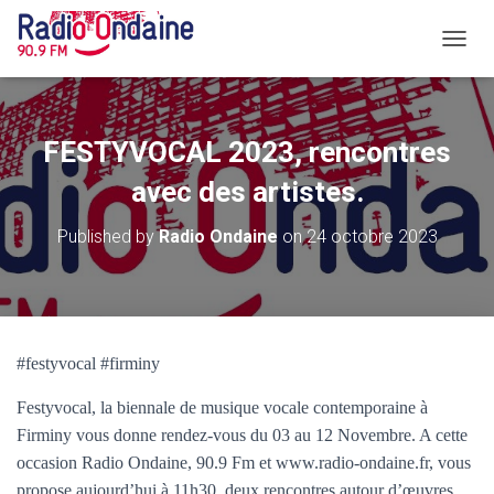
O
U
V
R
I
FESTYVOCAL 2023, rencontres
R
/
avec des artistes.
F
E
Published by
Radio Ondaine
on
24 octobre 2023
R
M
E
R
L
A
#festyvocal #firminy
N
A
Festyvocal, la biennale de musique vocale contemporaine à
V
I
Firminy vous donne rendez-vous du 03 au 12 Novembre. A cette
G
occasion Radio Ondaine, 90.9 Fm et www.radio-ondaine.fr, vous
A
propose aujourd’hui à 11h30, deux rencontres autour d’œuvres