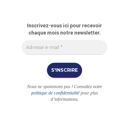
c
h
e
r
Inscrivez-vous ici pour recevoir
c
chaque mois notre newsletter.
h
e
r
Nous ne spammons pas ! Consultez notre
politique de confidentialité
pour plus
d’informations.