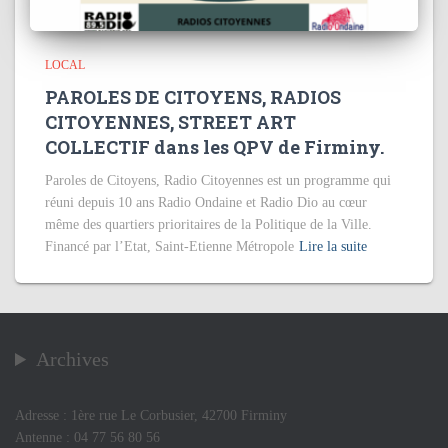
LOCAL
PAROLES DE CITOYENS, RADIOS
CITOYENNES, STREET ART
COLLECTIF dans les QPV de Firminy.
Paroles de Citoyens, Radio Citoyennes est un programme qui
réuni depuis 10 ans Radio Ondaine et Radio Dio au cœur
même des quartiers prioritaires de la Politique de la Ville.
Financé par l’Etat, Saint-Etienne Métropole
Lire la suite
Archives
Adresse : 1ère rue Le Corbusier, 42700 Firminy
Antenne : 04 77 56 80 56