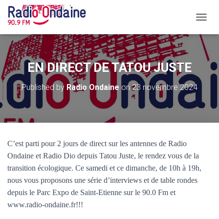
O
U
V
R
I
EN DIRECT DE TATOU JUSTE
R
/
Published by
Radio Ondaine
on
23 novembre 2024
F
E
R
M
E
R
C’est parti pour 2 jours de direct sur les antennes de Radio
L
A
Ondaine et Radio Dio depuis Tatou Juste, le rendez vous de la
N
transition écologique. Ce samedi et ce dimanche, de 10h à 19h,
A
nous vous proposons une série d’interviews et de table rondes
V
depuis le Parc Expo de Saint-Etienne sur le 90.0 Fm et
I
G
www.radio-ondaine.fr!!!
A