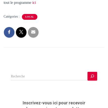
T
tout le programme
ici
I
O
N
Catégories :
LOCAL
R
e
c
h
e
r
Inscrivez-vous ici pour recevoir
c