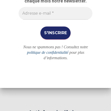
chaque mois notre newsletter.
h
e
r
Nous ne spammons pas ! Consultez notre
politique de confidentialité
pour plus
d’informations.