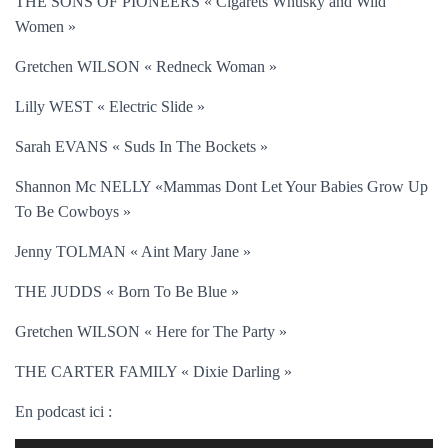
THE SONS OF PIONEERS « Cigarets Whusky and Wild
Women »
Gretchen WILSON « Redneck Woman »
Lilly WEST « Electric Slide »
Sarah EVANS « Suds In The Bockets »
Shannon Mc NELLY «Mammas Dont Let Your Babies Grow Up
To Be Cowboys »
Jenny TOLMAN « Aint Mary Jane »
THE JUDDS « Born To Be Blue »
Gretchen WILSON « Here for The Party »
THE CARTER FAMILY « Dixie Darling »
En podcast ici :