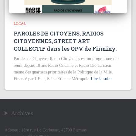
LOCAL
PAROLES DE CITOYENS, RADIOS
CITOYENNES, STREET ART
COLLECTIF dans les QPV de Firminy.
Paroles de Citoyens, Radio Citoyennes est un programme qui
réuni depuis 10 ans Radio Ondaine et Radio Dio au cœur
même des quartiers prioritaires de la Politique de la Ville.
Financé par l’Etat, Saint-Etienne Métropole
Lire la suite
Archives
Adresse : 1ère rue Le Corbusier, 42700 Firminy