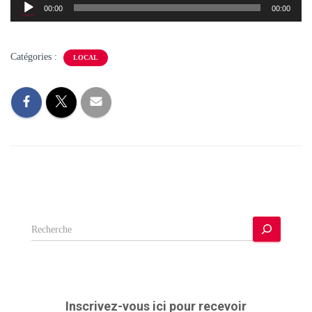
Lecteur
00:00
00:00
audio
Catégories :
LOCAL
R
e
c
h
e
r
Inscrivez-vous ici pour recevoir