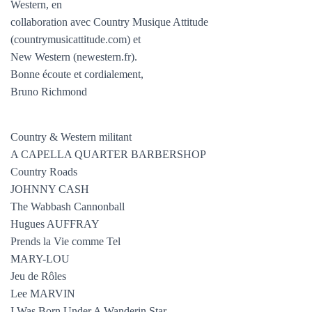
T
Western, en
I
collaboration avec Country Musique Attitude
O
(countrymusicattitude.com) et
N
New Western (newestern.fr).
Bonne écoute et cordialement,
Bruno Richmond
Country & Western militant
A CAPELLA QUARTER BARBERSHOP
Country Roads
JOHNNY CASH
The Wabbash Cannonball
Hugues AUFFRAY
Prends la Vie comme Tel
MARY-LOU
Jeu de Rôles
Lee MARVIN
I Was Born Under A Wanderin Star