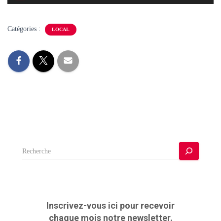
audio
Catégories :
LOCAL
R
e
c
h
e
r
Inscrivez-vous ici pour recevoir
c
chaque mois notre newsletter.