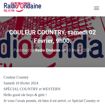
O
U
V
R
I
COULEUR COUNTRY, samedi 02
R
/
Février, 9h00.
F
E
Published by
Radio Ondaine
on
10 février 2024
R
M
E
R
L
A
Couleur Country
N
Samedi 10 février 2024
A
V
SPÉCIAL COUNTRY et WESTERN
I
Hello good ole boys & girls !
G
Je vous l’avais promis, eh bien il est arrivé, ce Spécial Country et
A