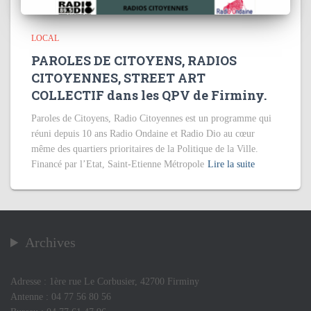
LOCAL
PAROLES DE CITOYENS, RADIOS
CITOYENNES, STREET ART
COLLECTIF dans les QPV de Firminy.
Paroles de Citoyens, Radio Citoyennes est un programme qui
réuni depuis 10 ans Radio Ondaine et Radio Dio au cœur
même des quartiers prioritaires de la Politique de la Ville.
Financé par l’Etat, Saint-Etienne Métropole
Lire la suite
Archives
Adresse : 1ère rue Le Corbusier, 42700 Firminy
Antenne : 04 77 56 80 56