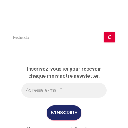
R
e
c
h
e
r
Inscrivez-vous ici pour recevoir
c
chaque mois notre newsletter.
h
e
r