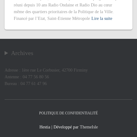
réuni depuis 10 ans Radio Ondaine et Radio Dio au cœur
même des quartiers prioritaires de la Politique de la Ville.
Financé par l’Etat, Saint-Etienne Métropole
Lire la suite
Archives
Adresse : 1ère rue Le Corbusier, 42700 Firminy
Antenne : 04 77 56 80 56
Bureau : 04 77 61 47 96
POLITIQUE DE CONFIDENTIALITÉ
Hestia | Développé par
ThemeIsle