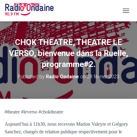
O
U
V
R
I
CHOK THEATRE, THEATRE LE
R
/
VERSO, bienvenue dans la Ruelle,
F
programme#2.
E
R
M
Published by
Radio Ondaine
on
28 février 2023
E
R
L
A
N
A
#theatre #leverso #choktheatre
V
I
Aujourd’hui à 11h30, nous recevons Marion Valeyre et Grégory
G
Sanchez, chargés de relation publique respectivement pour le
A