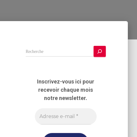
R
e
c
h
e
Inscrivez-vous ici pour
r
recevoir chaque mois
c
h
notre newsletter.
e
r