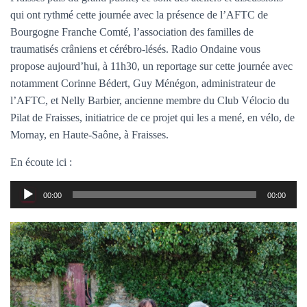
T
qui ont rythmé cette journée avec la présence de l’AFTC de
I
O
Bourgogne Franche Comté, l’association des familles de
N
traumatisés crâniens et cérébro-lésés. Radio Ondaine vous
propose aujourd’hui, à 11h30, un reportage sur cette journée avec
notamment Corinne Bédert, Guy Ménégon, administrateur de
l’AFTC, et Nelly Barbier, ancienne membre du Club Vélocio du
Pilat de Fraisses, initiatrice de ce projet qui les a mené, en vélo, de
Mornay, en Haute-Saône, à Fraisses.
En écoute ici :
Lecteur
00:00
00:00
audio