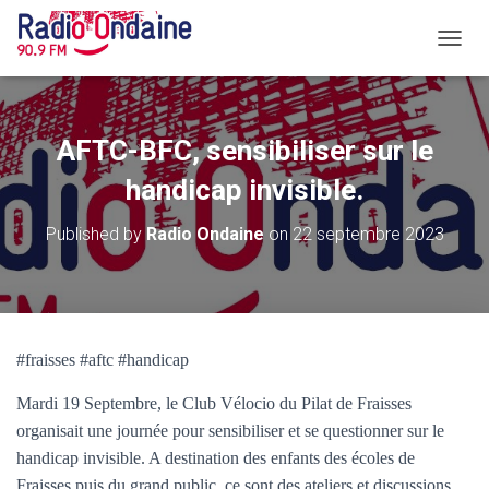
O
U
V
R
I
AFTC-BFC, sensibiliser sur le
R
/
handicap invisible.
F
E
Published by
Radio Ondaine
on
22 septembre 2023
R
M
E
R
L
A
#fraisses #aftc #handicap
N
A
Mardi 19 Septembre, le Club Vélocio du Pilat de Fraisses
V
I
organisait une journée pour sensibiliser et se questionner sur le
G
handicap invisible. A destination des enfants des écoles de
A
Fraisses puis du grand public, ce sont des ateliers et discussions